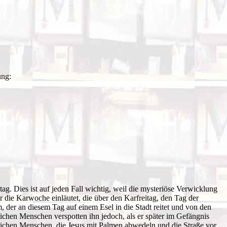
ung:
ag. Dies ist auf jeden Fall wichtig, weil die mysteriöse Verwicklung
der die Karwoche einläutet, die über den Karfreitag, den Tag der
 der an diesem Tag auf einem Esel in die Stadt reitet und von den
chen Menschen verspotten ihn jedoch, als er später im Gefängnis
gleichen Menschen, die Jesus mit Palmen abwedeln und die Straße vor