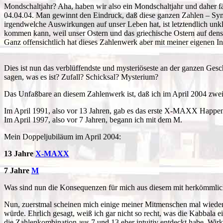
Mondschaltjahr? Aha, haben wir also ein Mondschaltjahr und daher fäll
04.04.04. Man gewinnt den Eindruck, daß diese ganzen Zahlen – Symm
irgendwelche Auswirkungen auf unser Leben hat, ist letztendlich unkla
kommen kann, weil unser Ostern und das griechische Ostern auf denselb
Ganz offensichtlich hat dieses Zahlenwerk aber mit meiner eigenen I
Dies ist nun das verblüffendste und mysteriöseste an der ganzen Gesch
sagen, was es ist? Zufall? Schicksal? Mysterium?
Das Unfaßbare an diesem Zahlenwerk ist, daß ich im April 2004 zwei
Im April 1991, also vor 13 Jahren, gab es das erste X-MAXX Happen
Im April 1997, also vor 7 Jahren, begann ich mit dem M.
Mein Doppeljubiläum im April 2004:
13 Jahre
X-MAXX
7 Jahre
M
Was sind nun die Konsequenzen für mich aus diesem mit herkömmlic
Nun, zuerstmal scheinen mich einige meiner Mitmenschen mal wieder fü
würde. Ehrlich gesagt, weiß ich gar nicht so recht, was die Kabbala ei
die Zahlenkombination aus 7 und 13 eher intuitiv entdeckt habe. Wi