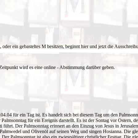
oder ein gebasteltes M besitzen, beginnt hier und jetzt die Ausschreib
Zeitpunkt wird es eine online - Abstimmung darüber geben.
04.04 für ein Tag ist. Es handelt sich bei diesem Tag um den Palmsonnt
r Palmsonntag für ein Ereignis darstellt. Es ist der Sontag vor Ostern, 
 führt. Der Palmsonntag erinnert an den Einzug von Jesus in Jerusalem,
 Palmwedel und Olivenöl auf seinen Weg und singen Hosianna. Die glei
. Der Palmsonntag ist also ein zwiespältiger christlicher Festtag. Die 