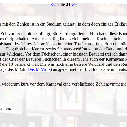
<<
seite 41
>>
it den Zahlen ist in ein Stadium gelangt, in dem doch einiger Erkläru
eit vorher damit beauftragt, Sie zu fotografieren. Nun hatte diese Ban
 Fotos übrigbehalten. An diesem Tag fand sich in meinen Taschen auch ei
sband des Jahres. Ich griff also in meine Tasche und fand dort ein toll
. Es gab sieben Karten, sechs Schwarzweißfotos von der Band und den t
ch zur Wildcard. Vor dem Füchschen, einer hiesigen Brauerei traf ich d
, daß der Chef der Brauerei Füchschen in diesem Jahr auch der Karneva
iß die 13 vermerkt war. Die war noch eine bessere Wildcard und den Res
a ja das M (sh.
Das M Virus
) ausgerechnet der 13. Buchstabe im deuts
 ich wiederum kurz vor dem Karneval eine verblüffende Zahlensymmetrie
Zahlen: