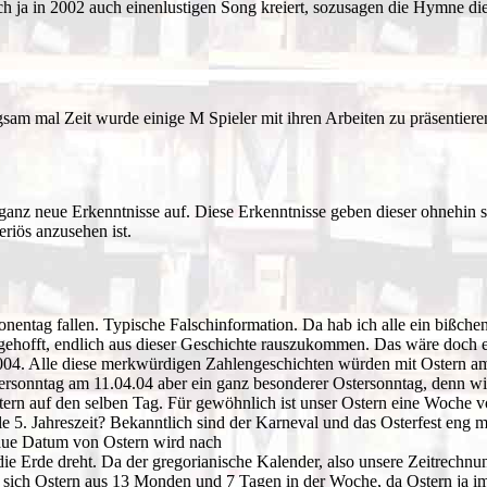
ch ja in 2002 auch einenlustigen Song kreiert, sozusagen die Hymne di
sam mal Zeit wurde einige M Spieler mit ihren Arbeiten zu präsentieren
ich ganz neue Erkenntnisse auf. Diese Erkenntnisse geben dieser ohneh
riös anzusehen ist.
nentag fallen. Typische Falschinformation. Da hab ich alle ein bißchen
um gehofft, endlich aus dieser Geschichte rauszukommen. Das wäre doch
4.2004. Alle diese merkwürdigen Zahlengeschichten würden mit Ostern a
ersonntag am 11.04.04 aber ein ganz besonderer Ostersonntag, denn wie
tern auf den selben Tag. Für gewöhnlich ist unser Ostern eine Woche 
olle 5. Jahreszeit? Bekanntlich sind der Karneval und das Osterfest e
enaue Datum von Ostern wird nach
e Erde dreht. Da der gregorianische Kalender, also unsere Zeitrechn
 sich Ostern aus 13 Monden und 7 Tagen in der Woche, da Ostern ja imme