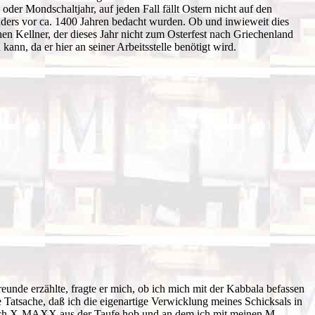
oder Mondschaltjahr, auf jeden Fall fällt Ostern nicht auf den
nders vor ca. 1400 Jahren bedacht wurden. Ob und inwieweit dies
hen Kellner, der dieses Jahr nicht zum Osterfest nach Griechenland
nn, da er hier an seiner Arbeitsstelle benötigt wird.
eunde erzählte, fragte er mich, ob ich mich mit der Kabbala befassen
ie Tatsache, daß ich die eigenartige Verwicklung meines Schicksals in
nen ich X-MAXX aus der Taufe hob und an dem ich mit meinen M