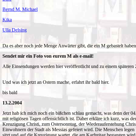
Bernd M. Michael
Kika
Ulla Delsing
Da es aber noch jede Menge Anwärter gibt, die ein M gebastelt haben, 
Sendet mir ein Foto von eurem M als e-mail!
Alle Einsendungen werden hier veröffentlicht und zu einem späteren 
Und was ich jetzt an Ostern mache, erfahrt ihr bald hier.
bis bald
13.2.2004
Jetzt hab ich mich noch ein bißchen schlau gemacht, was denn der 04.
mit religiösen Tagen offensichtlich ist. Daher erkläre ich kurz, was de
Kreuzigung Christi, zum Ostersonntag, der Wiederauferstehung Christi
Einwohnern der Stadt als Messias gefeiert wird. Die Menschen legen
sitzt und auf die Kreuzigung wartet, die am Karfreitag begangen wird