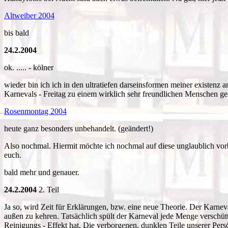
Altweiber 2004
bis bald
24.2.2004
ok. ..... - kölner
wieder bin ich ich in den ultratiefen darseinsformen meiner existen
Karnevals - Freitag zu einem wirklich sehr freundlichen Menschen ges
Rosenmontag 2004
heute ganz besonders unbehandelt. (geändert!)
Also nochmal. Hiermit möchte ich nochmal auf diese unglaublich vor
euch.
bald mehr und genauer.
24.2.2004
2. Teil
Ja so, wird Zeit für Erklärungen, bzw. eine neue Theorie. Der Karneva
außen zu kehren. Tatsächlich spült der Karneval jede Menge verschütt
Reinigungs - Effekt hat. Die verborgenen, dunklen Teile unserer Pers