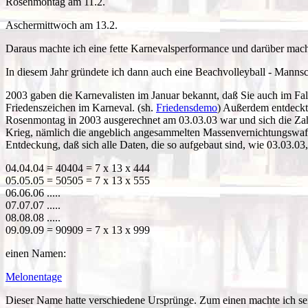
Rosenmontag am 11.2.
Aschermittwoch am 13.2.
Daraus machte ich eine fette Karnevalsperformance und darüber mach
In diesem Jahr gründete ich dann auch eine Beachvolleyball - Manns
2003 gaben die Karnevalisten im Januar bekannt, daß Sie auch im Fal
Friedenszeichen im Karneval. (sh.
Friedensdemo
) Außerdem entdeckt
Rosenmontag in 2003 ausgerechnet am 03.03.03 war und sich die Zahl 
Krieg, nämlich die angeblich angesammelten Massenvernichtungswaffen 
Entdeckung, daß sich alle Daten, die so aufgebaut sind, wie 03.03.03,
04.04.04 = 40404 = 7 x 13 x 444
05.05.05 = 50505 = 7 x 13 x 555
06.06.06 .....
07.07.07 .....
08.08.08 .....
09.09.09 = 90909 = 7 x 13 x 999
einen Namen:
Melonentage
Dieser Name hatte verschiedene Ursprünge. Zum einen machte ich se