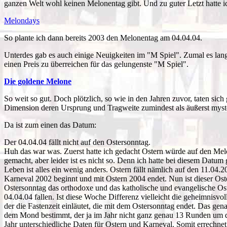
ganzen Welt wohl keinen Melonentag gibt. Und zu guter Letzt hatte i
Melondays
So plante ich dann bereits 2003 den Melonentag am 04.04.04.
Unterdes gab es auch einige Neuigkeiten im "M Spiel". Zumal es lang
einen Preis zu überreichen für das gelungenste "M Spiel".
Die goldene Melone
So weit so gut. Doch plötzlich, so wie in den Jahren zuvor, taten s
Dimension deren Ursprung und Tragweite zumindest als äußerst myste
Da ist zum einen das Datum:
Der 04.04.04 fällt nicht auf den Ostersonntag.
Huh das war was. Zuerst hatte ich gedacht Ostern würde auf den Melo
gemacht, aber leider ist es nicht so. Denn ich hatte bei diesem Dat
Leben ist alles ein wenig anders. Ostern fällt nämlich auf den 11.0
Karneval 2002 beginnt und mit Ostern 2004 endet. Nun ist dieser Ost
Ostersonntag das orthodoxe und das katholische und evangelische Os
04.04.04 fallen. Ist diese Woche Differenz vielleicht die geheimnisv
der die Fastenzeit einläutet, die mit dem Ostersonntag endet. Das g
dem Mond bestimmt, der ja im Jahr nicht ganz genau 13 Runden um di
Jahr unterschiedliche Daten für Ostern und Karneval. Somit errechnet