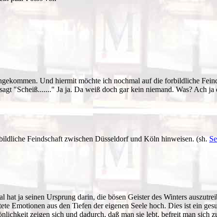
z angekommen. Und hiermit möchte ich nochmal auf die forbildliche Fe
agt "Scheiß......." Ja ja. Da weiß doch gar kein niemand. Was? Ach ja d
bildliche Feindschaft zwischen Düsseldorf und Köln hinweisen. (sh.
Se
l hat ja seinen Ursprung darin, die bösen Geister des Winters auszutrei
ete Emotionen aus den Tiefen der eigenen Seele hoch. Dies ist ein ges
önlichkeit zeigen sich und dadurch, daß man sie lebt, befreit man sich