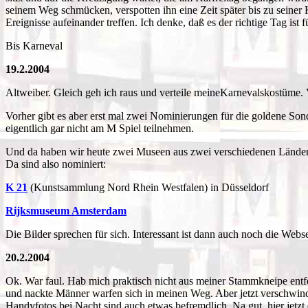
seinem Weg schmücken, verspotten ihn eine Zeit später bis zu seine
Ereignisse aufeinander treffen. Ich denke, daß es der richtige Tag ist f
Bis Karneval
19.2.2004
Altweiber. Gleich geh ich raus und verteile meineKarnevalskostüme. 
Vorher gibt es aber erst mal zwei Nominierungen für die goldene Sond
eigentlich gar nicht am M Spiel teilnehmen.
Und da haben wir heute zwei Museen aus zwei verschiedenen Lände
Da sind also nominiert:
K 21
(Kunstsammlung Nord Rhein Westfalen) in Düsseldorf
Rijksmuseum Amsterdam
Die Bilder sprechen für sich. Interessant ist dann auch noch die Web
20.2.2004
Ok. War faul. Hab mich praktisch nicht aus meiner Stammkneipe entf
und nackte Männer warfen sich in meinen Weg. Aber jetzt verschwinde
Handyfotos bei Nacht sind auch etwas befremdlich. Na gut, hier jetzt