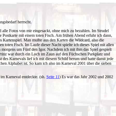
ngsbedarf herrscht.
d alle Fotos von mir eingesackt, ohne mich zu bezahlen. Im Strudel
ne Postkarte mit einem toten Fisch. Am frühen Abend erfuhr ich dann,
es Kartenspiel. Man mußte aus den Karten die Wildcard, also die
oten Fisch. Im Laufe dieser Nacht spielte ich dieses Spiel mit allen
ann morgens um Fünf den Igor. Nachdem ich mit ihm das Spiel gespielt
ls Prinz war durch ein Loch im Zaun auf den Füchschen Parkplatz und
t des Karnevals lief ich mit diesem Schild herum und hatte damit jede
chen Alphabet ist. So kam ich also im Karneval 2001 über die sieben
 im Karneval entdeckte. (sh.
Seite 11
) Es war das Jahr 2002 und 2002