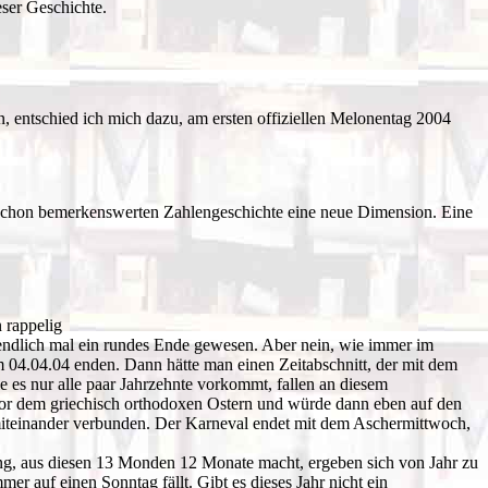
eser Geschichte.
, entschied ich mich dazu, am ersten offiziellen Melonentag 2004
in schon bemerkenswerten Zahlengeschichte eine neue Dimension. Eine
 rappelig
 endlich mal ein rundes Ende gewesen. Aber nein, wie immer im
m 04.04.04 enden. Dann hätte man einen Zeitabschnitt, der mit dem
 es nur alle paar Jahrzehnte vorkommt, fallen an diesem
vor dem griechisch orthodoxen Ostern und würde dann eben auf den
ng miteinander verbunden. Der Karneval endet mit dem Aschermittwoch,
ung, aus diesen 13 Monden 12 Monate macht, ergeben sich von Jahr zu
r auf einen Sonntag fällt. Gibt es dieses Jahr nicht ein