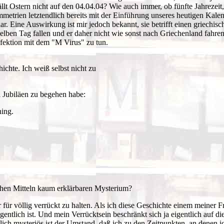
t Ostern nicht auf den 04.04.04? Wie auch immer, ob fünfte Jahrezeit, 
etrien letztendlich bereits mit der Einführung unseres heutigen Kale
r. Eine Auswirkung ist mir jedoch bekannt, sie betrifft einen griechisc
en Tag fallen und er daher nicht wie sonst nach Griechenland fahren ka
nfektion mit dem "M Virus" zu tun.
ichte. Ich weiß selbst nicht zu
 Jubiläen zu begehen habe:
ing.
hen Mitteln kaum erklärbaren Mysterium?
r völlig verrückt zu halten. Als ich diese Geschichte einem meiner Fr
gentlich ist. Und mein Verrücktsein beschränkt sich ja eigentlich auf d
rklich mysteriös ist der Umstand, daß ich zu den Zeitpunkten, an de