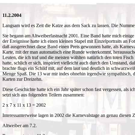
11.2.2004
Langsam wird es Zeit die Katze aus dem Sack zu lassen. Die Nummer m
Sie begann am Altweiberfastnacht 2001. Eine Band hatte mich einige Z
der Ereignisse hatte ich einen kleinen Stapel mit Einzelportraits an
daß ausgerechnet diese Band einen Preis gewonnen hatte, als Karneval
Karte, mit der man automatisch eine Runde weiterkommt, heraussuchen
Leuten, die ich traf und die meisten wählten natürlich den toten Fis
hatte, schlich er sich, inspiriert vielleicht auch durch den Umstand
brachte flugs ein Schild mit, auf dem laut und deutlich in schwarzwe
Menge Spaß. Die 13 war mir indes ohnehin irgendwie sympathisch, d
Karten zur Dreizehn.
Diese Geschichte hatte ich ein Jahr später schon fast vergessen, als
setzt sich aus folgenden Teilern zusammen:
2 x 7 x 11 x 13 = 2002
Interessanterweise lagen in 2002 die Karnevalstage an genau diesen 
Altweiber am 7.2.