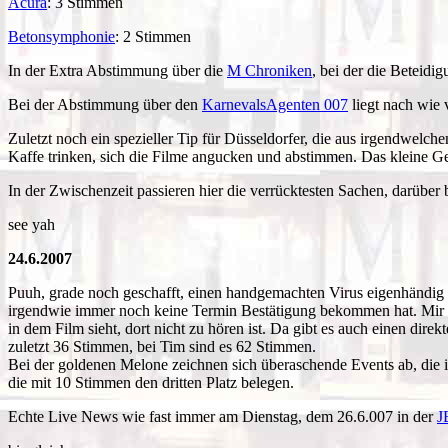
Acura
: 3 Stimmen
Betonsymphonie
: 2 Stimmen
In der Extra Abstimmung über die
M Chroniken
, bei der die Beteidi
Bei der Abstimmung über den
KarnevalsAgenten 007
liegt nach wie 
Zuletzt noch ein spezieller Tip für Düsseldorfer, die aus irgendwelc
Kaffe trinken, sich die Filme angucken und abstimmen. Das kleine G
In der Zwischenzeit passieren hier die verrücktesten Sachen, darüber b
see yah
24.6.2007
Puuh, grade noch geschafft, einen handgemachten Virus eigenhändig z
irgendwie immer noch keine Termin Bestätigung bekommen hat. Mir w
in dem Film sieht, dort nicht zu hören ist. Da gibt es auch einen di
zuletzt 36 Stimmen, bei Tim sind es 62 Stimmen.
Bei der goldenen Melone zeichnen sich überaschende Events ab, die 
die mit 10 Stimmen den dritten Platz belegen.
Echte Live News wie fast immer am Dienstag, dem 26.6.007 in der
J