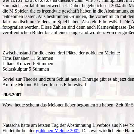
wie 10101, bzw. 07.07.07 ist dieselbe Zahl, wie 777 multipliziert mit
zum nächsten Jahrhundertwechsel. Daher begehe ich seit 2004 die M
die M Spieler, die es irgendwie geschafft haben in die Abstimmung zu 
teilnehmen lassen. Aus bestimmten Gründen, die vornehmlich mit den 
Jahr praktisch nur Videos im Spiel haben. Also ein Filmfestival. Di
fotografiert werden. Diese Zahlen sind denn auch Karnevalspässe (B
veröffentlichen Bilder bis auf eines eingesand worden. Von der großen
Zwischenstand für die ersten drei Plätze der goldenen Melone:
Tims Bananen 11 Stimmen
Lilians Konzert 6 Stimmen
Solarskulptur 5 Stimmen
Soviel zur Theorie und zum Schluß neuer Einträge gibt es ab jetzt den
Auf die Melone Klicken für das Filmfestival
20.6.2007
Wow, heute scheint das Melonenfieber begonnen zu haben. Zeit für 
Natascha hatte am letzten Tag der Abstimmung Livefotos aus New York
Findet ihr bei der
goldenen Melone 2005
. Das war wirklich eine Hamm