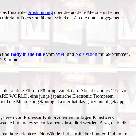
 das Finale der
Abstimmung
über die goldene Melone mit einer
n mir dann Fotos von überall schicken. An die unten angegebene
n und
Body in the Blue
vom
WP8
und
Noisivision
mit 69 Stimmen.
13 Stimmen.
der andere Film in Führung. Zuletzt am Abend stand es 116 ! zu
E WORLD, eine junge japanische Electronic Trompeten
mal die Melone angekündigt. Leider hat das ganze nicht geklappt.
tz, deren von Professor Kuhna zu einem farbigen Kunstwerk
iwache hin und es sollen Kameras installiert werden. Also, da bleibt
tzt mal kurz erläutere. Die Wände sind ja mit über hundert Farben im