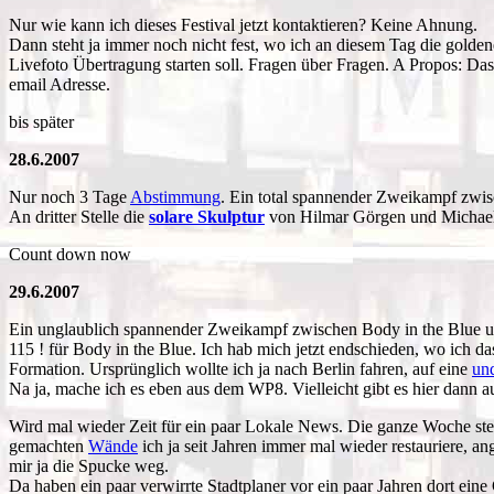
Nur wie kann ich dieses Festival jetzt kontaktieren? Keine Ahnung.
Dann steht ja immer noch nicht fest, wo ich an diesem Tag die golde
Livefoto Übertragung starten soll. Fragen über Fragen. A Propos: Da
email Adresse.
bis später
28.6.2007
Nur noch 3 Tage
Abstimmung
. Ein total spannender Zweikampf zwi
An dritter Stelle die
solare Skulptur
von Hilmar Görgen und Michael 
Count down now
29.6.2007
Ein unglaublich spannender Zweikampf zwischen Body in the Blue un
115 ! für Body in the Blue. Ich hab mich jetzt endschieden, wo ich
Formation. Ursprünglich wollte ich ja nach Berlin fahren, auf eine
un
Na ja, mache ich es eben aus dem WP8. Vielleicht gibt es hier dann
Wird mal wieder Zeit für ein paar Lokale News. Die ganze Woche ste
gemachten
Wände
ich ja seit Jahren immer mal wieder restauriere, an
mir ja die Spucke weg.
Da haben ein paar verwirrte Stadtplaner vor ein paar Jahren dort eine 