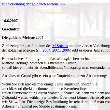
zur Verleihung der goldenen Melone 007
14.6.2007
Geschafft!
Die goldene Melone 2007
Zum zehnjährigen Jubiläum des
M Spieles
und zur vierten Verleihung
der goldenen Melone (sh.
2004
,
2005
,
2006
) gibt es dieses Jahr ein o
Ein exclusives Filmprogramm, das seinesgleichen sucht.
Manche Beiträge bestehen aus mehreren Filmen,
so daß hier ein mehr als abendfüllendes Videoprogramm entstanden ist
Aus diesem Grund gibt es ein paar Empfehlungen zur Abstimmung:
Wenn Sie sich also erstmal einige Filme angucken, sollten Sie
anschließend direkt abstimmen und den Favoriten ihrer
ersten Filmbetrachtung direkt wählen. Schauen Sie dann zu einem an
Zeitpunkt weiter, wählen Sie wieder. Überhaupt können Sie so oft ab
wie Sie wollen. Die einzige Beschränkung besteht darin, daß man von 
Adresse nur einmal pro Stunde abstimmen kann.