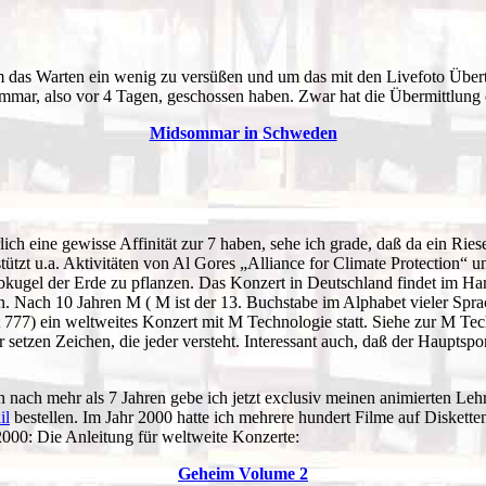
m das Warten ein wenig zu versüßen und um das mit den Livefoto Übert
ar, also vor 4 Tagen, geschossen haben. Zwar hat die Übermittlung de
Midsommar in Schweden
rlich eine gewisse Affinität zur 7 haben, sehe ich grade, daß da ein Rie
rstützt u.a. Aktivitäten von Al Gores „Alliance for Climate Protection
bkugel der Erde zu pflanzen. Das Konzert in Deutschland findet im Ha
Nach 10 Jahren M ( M ist der 13. Buchstabe im Alphabet vieler Sprac
st 777) ein weltweites Konzert mit M Technologie statt. Siehe zur M Te
setzen Zeichen, die jeder versteht. Interessant auch, daß der Hauptspo
 mehr als 7 Jahren gebe ich jetzt exclusiv meinen animierten Lehrfi
il
bestellen. Im Jahr 2000 hatte ich mehrere hundert Filme auf Disketten
00: Die Anleitung für weltweite Konzerte:
Geheim Volume 2