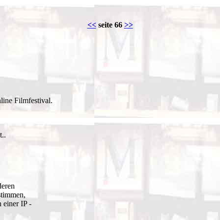
<<
seite 66
>>
nline Filmfestival.
..
deren
stimmen,
einer IP -