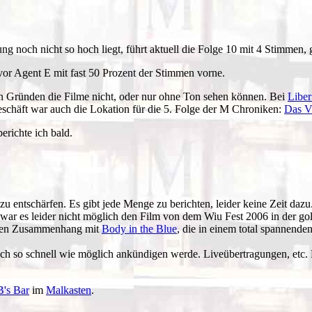
gung noch nicht so hoch liegt, führt aktuell die Folge 10 mit 4 Stimmen,
vor Agent E mit fast 50 Prozent der Stimmen vorne.
hen Gründen die Filme nicht, oder nur ohne Ton sehen können. Bei
Liber
eschäft war auch die Lokation für die 5. Folge der M Chroniken:
Das V
erichte ich bald.
u entschärfen. Es gibt jede Menge zu berichten, leider keine Zeit daz
ar es leider nicht möglich den Film von dem Wiu Fest 2006 in der g
rekten Zusammenhang mit
Body in the Blue
, die in einem total spannend
ich so schnell wie möglich ankündigen werde. Liveübertragungen, etc.
B's Bar
im
Malkasten
.