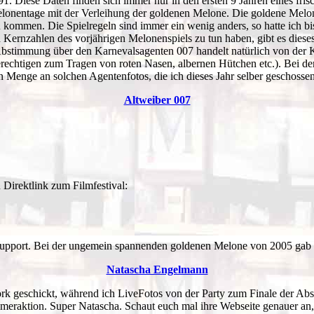
 91. Diese Daten finden sich immer nur in den ersten 9 Jahren eines fri
elonentage mit der Verleihung der goldenen Melone. Die goldene Melo
kommen. Die Spielregeln sind immer ein wenig anders, so hatte ich bis 
Kernzahlen des vorjährigen Melonenspiels zu tun haben, gibt es dieses
e Abstimmung über den Karnevalsagenten 007 handelt natürlich von der 
erechtigen zum Tragen von roten Nasen, albernen Hütchen etc.). Bei 
 Menge an solchen Agentenfotos, die ich dieses Jahr selber geschossen h
Altweiber 007
 Direktlink zum Filmfestival:
Support. Bei der ungemein spannenden goldenen Melone von 2005 gab 
Natascha Engelmann
 geschickt, während ich LiveFotos von der Party zum Finale der Abstim
eraktion. Super Natascha. Schaut euch mal ihre Webseite genauer an, d