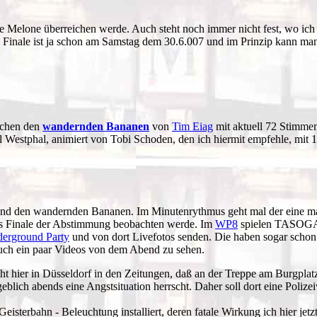
ne Melone überreichen werde. Auch steht noch immer nicht fest, wo ich
s Finale ist ja schon am Samstag dem 30.6.007 und im Prinzip kann ma
schen den
wandernden Bananen
von
Tim Eiag
mit aktuell 72 Stimme
Westphal, animiert von Tobi Schoden, den ich hiermit empfehle, mit 
d den wandernden Bananen. Im Minutenrythmus geht mal der eine mal 
 das Finale der Abstimmung beobachten werde. Im
WP8
spielen TASOGAR
derground Party
und von dort Livefotos senden. Die haben sogar schon 
 auch ein paar Videos von dem Abend zu sehen.
ht hier in Düsseldorf in den Zeitungen, daß an der Treppe am Burgpla
geblich abends eine Angstsituation herrscht. Daher soll dort eine Polize
Geisterbahn - Beleuchtung installiert, deren fatale Wirkung ich hier je