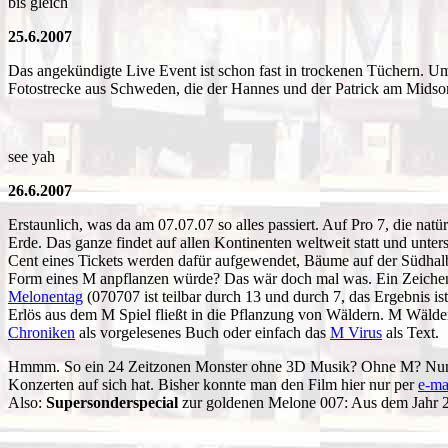
bis gleich
25.6.2007
Das angekündigte Live Event ist schon fast in trockenen Tüchern. U
Fotostrecke aus Schweden, die der Hannes und der Patrick am Midsomm
see yah
26.6.2007
Erstaunlich, was da am 07.07.07 so alles passiert. Auf Pro 7, die natü
Erde. Das ganze findet auf allen Kontinenten weltweit statt und unte
Cent eines Tickets werden dafür aufgewendet, Bäume auf der Südhal
Form eines M anpflanzen würde? Das wär doch mal was. Ein Zeichen. 
Melonentag
(070707 ist teilbar durch 13 und durch 7, das Ergebnis i
Erlös aus dem M Spiel fließt in die Pflanzung von Wäldern. M Wälder 
Chroniken
als vorgelesenes Buch oder einfach das
M Virus
als Text.
Hmmm. So ein 24 Zeitzonen Monster ohne 3D Musik? Ohne M? Nun nach
Konzerten auf sich hat. Bisher konnte man den Film hier nur per
e-ma
Also:
Supersonderspecial
zur goldenen Melone 007: Aus dem Jahr 20