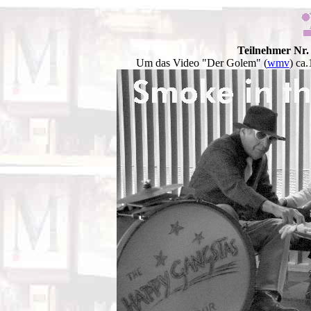
Teilnehmer Nr.
Um das Video "Der Golem" (
wmv
) ca