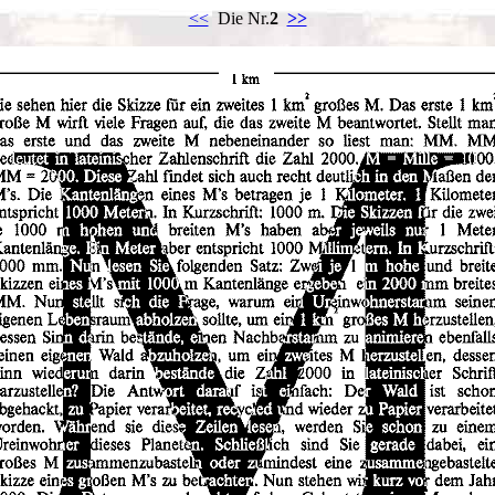
<<
Die Nr.
2
>>